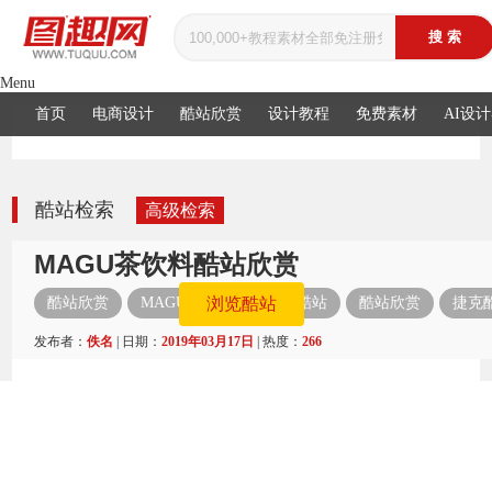
Menu
首页
电商设计
酷站欣赏
设计教程
免费素材
AI设
酷站检索
高级检索
MAGU茶饮料酷站欣赏
酷站欣赏
MAGU
浏览酷站
康普茶
酷站
酷站欣赏
捷克
发布者：
佚名
| 日期：
2019年03月17日
| 热度：
266