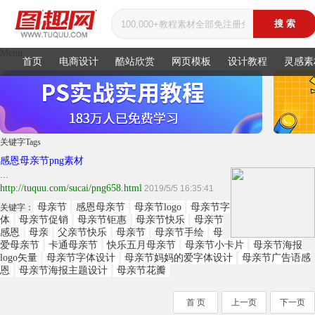
Menu
首页
电商设计
酷站欣赏
网页模板
设计教程
灵感素
关键字
Tags
感恩母亲节png素材
...
http://tuquu.com/sucai/png658.html
2019/5/5 16:35:41
母亲节
感恩母亲节
母亲节logo
母亲节字
关键字：
体
母亲节促销
母亲节钜惠
母亲节快乐
母亲节
感恩
母亲
父亲节快乐
母亲节
母亲节手绘
母
爱母亲节
卡通母亲节
快乐五月母亲节
母亲节小卡片
母亲节海报
logo矢量
母亲节字体设计
母亲节妈妈的爱字体设计
母亲节广告语感
恩
母亲节海报主题设计
母亲节花瓣
首 页
上一页
下一页