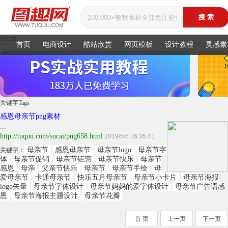
Menu
首页
电商设计
酷站欣赏
网页模板
设计教程
灵感素
关键字
Tags
感恩母亲节png素材
...
http://tuquu.com/sucai/png658.html
2019/5/5 16:35:41
母亲节
感恩母亲节
母亲节logo
母亲节字
关键字：
体
母亲节促销
母亲节钜惠
母亲节快乐
母亲节
感恩
母亲
父亲节快乐
母亲节
母亲节手绘
母
爱母亲节
卡通母亲节
快乐五月母亲节
母亲节小卡片
母亲节海报
logo矢量
母亲节字体设计
母亲节妈妈的爱字体设计
母亲节广告语感
恩
母亲节海报主题设计
母亲节花瓣
首 页
上一页
下一页