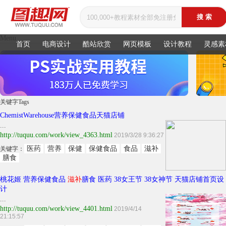
Menu
首页
电商设计
酷站欣赏
网页模板
设计教程
灵感素
关键字
Tags
ChemistWarehouse营养保健食品天猫店铺
...
http://tuquu.com/work/view_4363.html
2019/3/28 9:36:27
医药
营养
保健
保健食品
食品
滋补
关键字：
膳食
桃花姬 营养保健食品
滋补
膳食 医药 38女王节 38女神节 天猫店铺首页设
计
...
http://tuquu.com/work/view_4401.html
2019/4/14
21:15:57