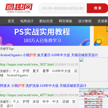
Menu
首页
电商设计
酷站欣赏
网页模板
设计教程
灵感素
关键字
Tags
AvalonOrganics 小我
护理
炎天夏日 618年中大促 天猫店铺首页设计
...
http://tuquu.com/work/view_5037.html
2019/6/4 21:42:35
个人
护理
夏天
夏季
618年中大促
店
关键字：
铺
AvalonOrganics
阿道夫 小我
护理
洗护洗澡 618年中大促 天猫店铺首页设计
...
http://tuquu.com/work/view_4977.html
2019/5/30 9:04:09
个人
护理
沐浴
年中
中大
店铺
首
关键字：
页
设计