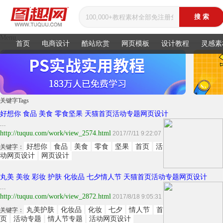
Menu
首页
电商设计
酷站欣赏
网页模板
设计教程
灵感素
关键字
Tags
好想你 食品 美食 零食坚果 天猫首页活动专题网页设计
...
http://tuquu.com/work/view_2574.html
2017/7/11 9:22:07
好想你
食品
美食
零食
坚果
首页
活
关键字：
动网页设计
网页设计
丸美 美妆 彩妆 护肤 化妆品 七夕情人节 天猫首页活动专题网页设计
...
http://tuquu.com/work/view_2872.html
2017/8/18 9:05:31
丸美护肤
化妆品
化妆
七夕
情人节
首
关键字：
页
活动专题
情人节专题
活动网页设计