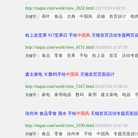
...
http://tuquu.com/work/view_2632.html
2017/7/15 8:49:53
茶叶
食品
古典
中国风
店铺
首页设计
电
关键字：
粒上皇坚果 917坚果日 手绘
中国风
天猫首页活动专题网页
...
http://tuquu.com/work/view_4151.html
2018/9/20 10:37:50
食品
零食
坚果
手绘
粒上皇
首页
活动专
关键字：
森太家电 3C数码手绘
中国风
天猫首页页面设计
...
http://tuquu.com/work/view_5167.html
2019/7/16 23:08:13
家电
家用电器
数码
家用
森太家电
电器
关键字：
珍尚米 食品零食 酒水 手绘
中国风
天猫首页活动专题页面设
...
http://tuquu.com/work/view_5330.html
2019/9/24 15:57:49
食品
零食
珍尚米
手绘
中国风
专题页面设
关键字：