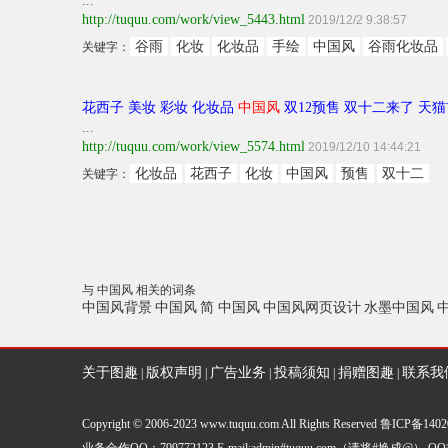
...
http://tuquu.com/work/view_5443.html
2019/12/2 9:38:57
谷雨
化妆
化妆品
手绘
中国风
谷雨化妆品
关键字：
花西子 美妆 彩妆 化妆品
中国风
双12预售 双十二来了 天
...
http://tuquu.com/work/view_5574.html
2019/12/10 14:44:21
化妆品
花西子
化妆
中国风
预售
双十二
关键字：
与 中国风 相关的词条
中国风背景
中国风
简 中国风
中国风网页设计
水墨中国风
关于图趣
版权声明
广告业务
投稿须知
捐赠图趣
联系我
|
|
|
|
|
Copyright © 2006-2023 www.tuquu.com All Rights Reserved
鲁ICP备1402