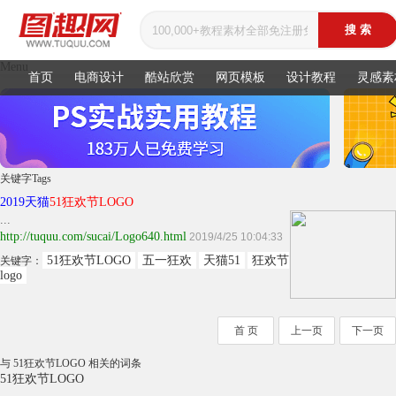
Menu
首页
电商设计
酷站欣赏
网页模板
设计教程
灵感素
关键字
Tags
2019天猫
51狂欢节LOGO
...
http://tuquu.com/sucai/Logo640.html
2019/4/25 10:04:33
51狂欢节LOGO
五一狂欢
天猫51
狂欢节
关键字：
logo
首 页
上一页
下一页
与 51狂欢节LOGO 相关的词条
51狂欢节LOGO