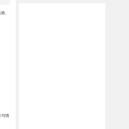
高效、
。
考与情