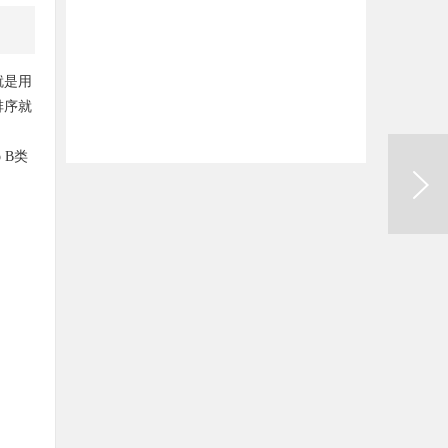
就是用
排序就
 B类