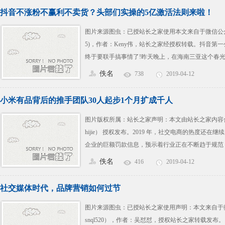
我点一下我面前那台机器的屏幕，我以为是新式扫码
抖音不涨粉不赢利不卖货？头部们实操的5亿激活法则来啦！
图片来源图虫：已授站长之家使用本文来自于微信公众号营销
5)，作者：Keny伟，站长之家经授权转载。抖音第
终于要联手搞事情了!昨天晚上，在海南三亚这个春光
19”年度盛典上，抖音第一大公会“无忧传媒”宣布和
佚名
738
2019-04-12
寻”宣布战略合作。两个NO. 1 的机构，要搞事情
是“王炸”!你可能没听过
小米有品背后的推手团队30人起步1个月扩成千人
图片版权所属：站长之家声明：本文由站长之家内容合作伙伴 
hijie） 授权发布。2019 年，社交电商的热度还
企业的巨额罚款信息，预示着行业正在不断趋于规范
在这些类似小红店、够货、好衣库、爱库存、甩宝宝
佚名
416
2019-04-12
可忽略的构成。如：推手团队。这次，见实就约到一
者是听风网络CEO、IP联盟创始人，
社交媒体时代，品牌营销如何过节
图片来源图虫：已授站长之家使用声明：本文来自于微
snql520），作者：吴怼怼，授权站长之家转载发