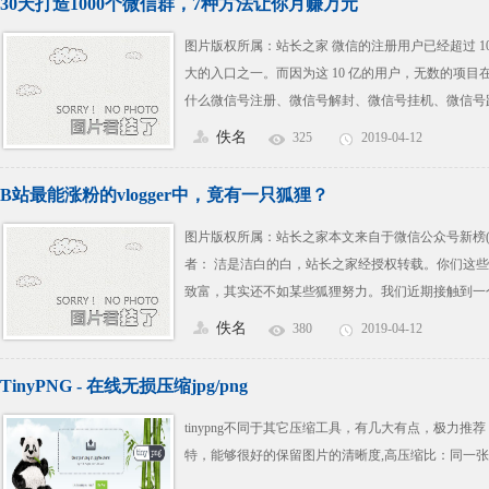
30天打造1000个微信群，7种方法让你月赚万元
图片版权所属：站长之家 微信的注册用户已经超过 1
大的入口之一。而因为这 10 亿的用户，无数的项
什么微信号注册、微信号解封、微信号挂机、微信号
我们今天要聊的不是这个，我们今天聊的是无数网赚
佚名
325
2019-04-12
忽视的一个点：微信群。 想通过微信群赚钱，我们
养群和变现 第一步：加群 在 1
B站最能涨粉的vlogger中，竟有一只狐狸？
图片版权所属：站长之家本文来自于微信公众号新榜(ID：n
者： 洁是洁白的白，站长之家经授权转载。你们这
致富，其实还不如某些狐狸努力。我们近期接触到一
米，游历香港 10 天，拍了 6 期短视频。这个up主
佚名
380
2019-04-12
只野生藏狐，头大、嘴大，眼睛小。他是一个精分的
工，景点看过门。虽然心地善良，却戏
TinyPNG - 在线无损压缩jpg/png
tinypng不同于其它压缩工具，有几大有点，极力
特，能够很好的保留图片的清晰度,高压缩比：同一