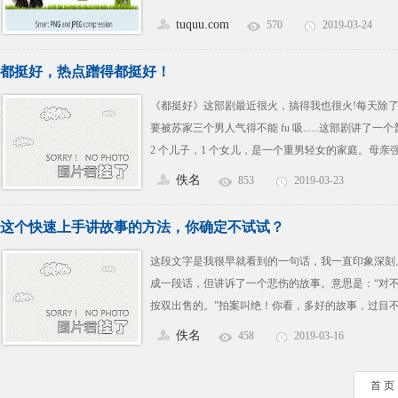
tuquu.com
570
2019-03-24
都挺好，热点蹭得都挺好！
《都挺好》这部剧最近很火，搞得我也很火!每天除
要被苏家三个男人气得不能 fu 吸......这部剧讲了
2 个儿子，1 个女儿，是一个重男轻女的家庭。母亲
亲懦弱，对母亲的一切行为视而不见。在母亲的疼爱
佚名
853
2019-03-23
哥事
这个快速上手讲故事的方法，你确定不试试？
这段文字是我很早就看到的一句话，我一直印象深刻。
成一段话，但讲诉了一个悲伤的故事。意思是：“对
按双出售的。”拍案叫绝！你看，多好的故事，过目
事总是天然带有兴趣和情绪的钩子，不管是看的人还
佚名
458
2019-03-16
键是，我们每一个人都爱听故事。
首 页