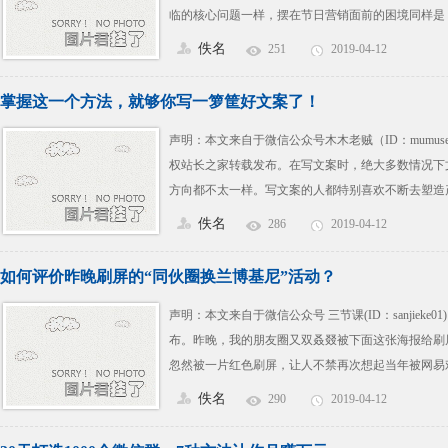
临的核心问题一样，摆在节日营销面前的困境同样是
如何产生情感连接，如何影响他们的消费决策?社交
佚名
251
2019-04-12
环境下的年轻人，就需要找到合适的桥梁或者通道，
品牌调性的明星(爱豆)代言人，粉丝经济等成为破局
掌握这一个方法，就够你写一箩筐好文案了！
声明：本文来自于微信公众号木木老贼（ID：mumu
权站长之家转载发布。在写文案时，绝大多数情况下
方向都不太一样。写文案的人都特别喜欢不断去塑造
消费者在最开始未必会这么的关注你的产品。我们都
佚名
286
2019-04-12
一样，把自己的产品当成“宝贝”。而事实是他可能轻
前老贼说了一个最简单的营销文案逻辑，包含 3 个问
如何评价昨晚刷屏的“同伙圈换兰博基尼”活动？
声明：本文来自于微信公众号 三节课(ID：sanjieke
布。昨晚，我的朋友圈又双叒叕被下面这张海报给刷屏
忽然被一片红色刷屏，让人不禁再次想起当年被网易戏
直持续到凌晨 3 点钟左右才逐渐平息(别问我为什么
佚名
290
2019-04-12
人起床后发现已经被封了，所以这里先简单跟大家科
场活动的策划者是零一裂变(鉴锋团队