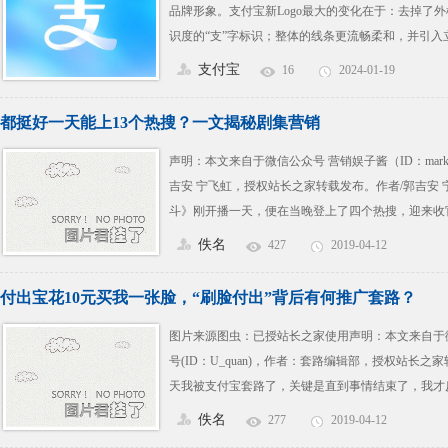
品牌形象。支付宝新Logo最大的变化在于：去掉了
识度的“支”字标识；整体的线条更流畅柔和，并引入
感。
支付宝
16
2024-01-19
都挺好一天能上13个热搜？一文揭秘剧集营销
声明：本文来自于微信公众号 营销娱子酱（ID：marketin
吉安 宁飞虹，授权站长之家转载发布。作者/郭吉安
斗》刚开播一天，便在当晚登上了四个热搜，迎来收
今天便收获了超过 7 个热搜继续位列播出剧的话题T
佚名
427
2019-04-12
销娱子酱(ID：marketingyuzijiang)观察发现
相关热
付出宝花10元买我一张脸，“刷脸付出”背后有何推广套路？
图片来源图虫：已授站长之家使用声明：本文来自于
号(ID：U_quan)，作者：套路编辑部，授权站长
天我被支付宝套路了，关键是直到事情结束了，我才
去平时经常去的那家店买周黑鸭，服务员告诉我任意买
佚名
277
2019-04-12
于是我欣然同意买两盒，并打开支付宝二维码等着服