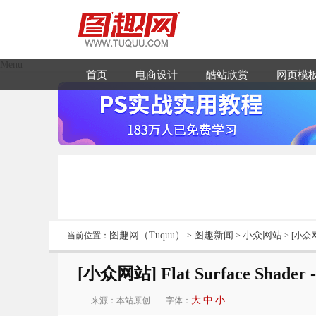
Menu
首页
电商设计
酷站欣赏
网页模
图趣网（Tuquu）
图趣新闻
小众网站
当前位置：
>
>
> [小众网
[小众网站] Flat Surface Sh
大
中
小
来源：本站原创
字体：