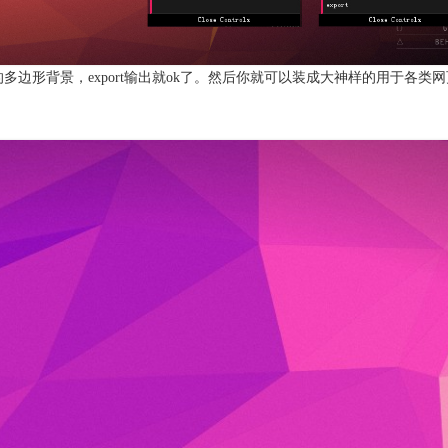
边形背景，export输出就ok了。然后你就可以装成大神样的用于各类