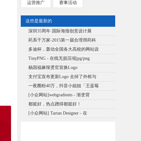
运营推广
赛事活动
这些是最新的
深圳35周年·国际海报创意设计展
药系千万家-2015第一届合理用药科
多迪杯，轰动全国各大高校的网站设
TinyPNG - 在线无损压缩jpg/png
杨国福麻辣烫官宣换Logo
支付宝宣布更新Logo 去掉了外框与
一夜圈粉40万，抖音小姐姐「王蓝莓
[小众网站]webgradients - 渐变背
都挺好，热点蹭得都挺好！
[小众网站] Tartan Designer - 在