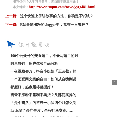
资料仅供个人学习与参考，请勿用于商业用途！
http://www.tuquu.com/news/yytg481.html
本文地址：
上一篇:
这个快速上手讲故事的方法，你确定不试试？
下一篇:
B站最能涨粉的vlogger中，竟有一只狐狸？
100个公众号的美食题目，不会写题目的时
阿里钉钉—用户体验产品分析
一夜圈粉40万，抖音小姐姐「王蓝莓」的
一个互联网文案的自白：如何从自嗨到说
×
都挺好，热点蹭得都挺好！
抖音不涨粉不赢利不卖货？头部们实操的
「是个鸡爪」的逆袭一小我四个月怎么制
Levis发了条广告片，全程打马赛克……