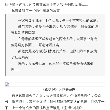
压得喘不过气，还要被苏家三个男人气得不能 fu 吸......
这部剧讲了一个通俗家庭的故事——
苏家有 2 个儿子，1 个女儿，是一个重男轻女的家庭。
母亲强势，偏爱儿子萧瑟女儿;父亲懦弱，对母亲的统
统举动置若罔闻。
在母亲的疼爱下成长起来的两个儿子，大哥事业有成
但陈腐好体面，二哥啃老没担当。
虽然女儿没有感受到家庭的关怀，但照旧靠本身成为
了社会精英!
效果，母亲去世后，家里的一堆破事都等着她来处
理......
《都挺好》人物关系图
自从这部剧火了之后，天天都要霸占几个微博热搜位，公众
号、微博博主，甚至小红书，到处都能蹭苏家人的热度。回忆了一
下，上一个这么火的影视热点应该是《流"量"地球》。