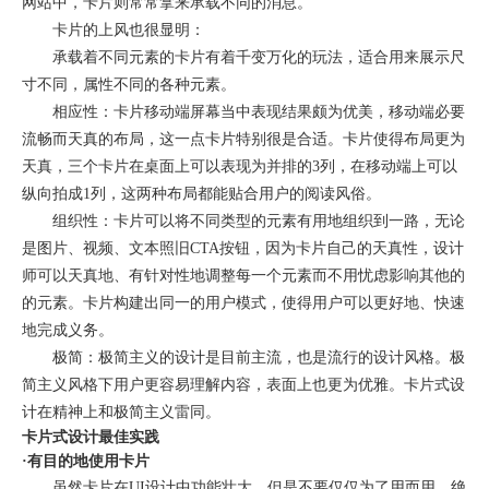
网站中，卡片则常常拿来承载不同的消息。
卡片的上风也很显明：
承载着不同元素的卡片有着千变万化的玩法，适合用来展示尺
寸不同，属性不同的各种元素。
相应性：卡片移动端屏幕当中表现结果颇为优美，移动端必要
流畅而天真的布局，这一点卡片特别很是合适。卡片使得布局更为
天真，三个卡片在桌面上可以表现为并排的3列，在移动端上可以
纵向拍成1列，这两种布局都能贴合用户的阅读风俗。
组织性：卡片可以将不同类型的元素有用地组织到一路，无论
是图片、视频、文本照旧CTA按钮，因为卡片自己的天真性，设计
师可以天真地、有针对性地调整每一个元素而不用忧虑影响其他的
的元素。卡片构建出同一的用户模式，使得用户可以更好地、快速
地完成义务。
极简：极简主义的设计是目前主流，也是流行的设计风格。极
简主义风格下用户更容易理解内容，表面上也更为优雅。卡片式设
计在精神上和极简主义雷同。
卡片式设计最佳实践
·有目的地使用卡片
虽然卡片在UI设计中功能壮大，但是不要仅仅为了用而用。绝