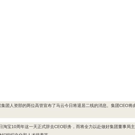
集团人资部的两位高管宣布了马云今日将退居二线的消息。集团CEO将
0日淘宝10周年这一天正式辞去CEO职务，而将全力以赴做好集团董事局