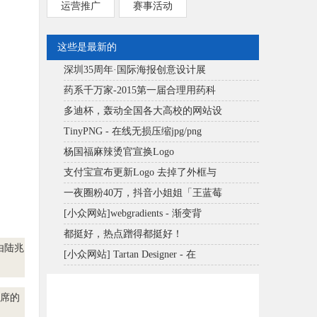
运营推广
赛事活动
这些是最新的
深圳35周年·国际海报创意设计展
药系千万家-2015第一届合理用药科
多迪杯，轰动全国各大高校的网站设
TinyPNG - 在线无损压缩jpg/png
杨国福麻辣烫官宣换Logo
支付宝宣布更新Logo 去掉了外框与
一夜圈粉40万，抖音小姐姐「王蓝莓
[小众网站]webgradients - 渐变背
都挺好，热点蹭得都挺好！
由陆兆
[小众网站] Tartan Designer - 在
主席的