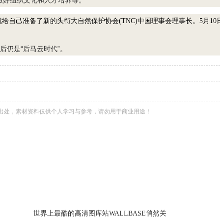
做好组织文化和人才培养等。
给自己准备了新的头衔大自然保护协会(TNC)中国理事会理事长。5月10
后仍是“后马云时代”。
出处，素材资料仅供个人学习与参考，请勿用于商业用途！
世界上最酷的高清图库站WALLBASE悄然关