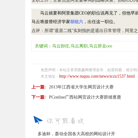
全职工作，主要负责阿里董事局的战略决策、协助CEO
马云就要和阿里集团CEO的职位说再见了，但他早就
马云将接替经济学家
胡祖六
，出任这一职位。
点评：所谓“退居二线”实则指的是退出日常管理，阿里之
关键词：马云卸任,马云离职,马云辞去ceo
免责声明：本站文章系图趣网整理发布，如需转载，请注明
http://www.tuquu.com/news/zczx1537.html
本文地址：
上一篇:
2013年江西省大学生网页设计大赛
下一篇:
PConline广西站网页设计大赛群雄逐鹿
多迪杯，轰动全国各大高校的网站设计开