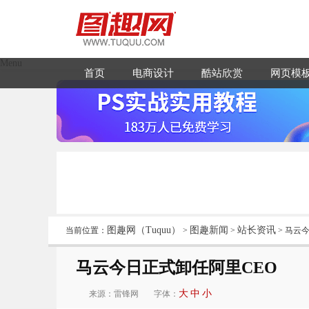
Menu
首页
电商设计
酷站欣赏
网页模
图趣网（Tuquu）
图趣新闻
站长资讯
当前位置：
>
>
> 马云
马云今日正式卸任阿里CEO
大
中
小
来源：雷锋网
字体：